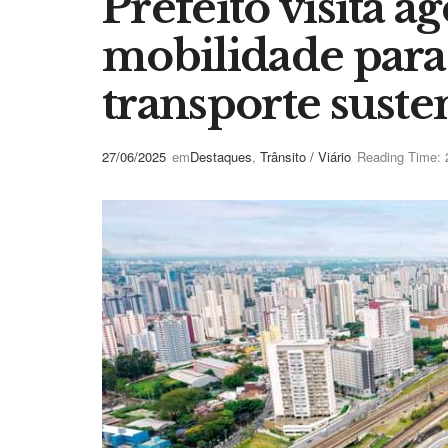
Prefeito visita a
mobilidade para
transporte suste
27/06/2025
em
Destaques
,
Trânsito / Viário
Reading Time: 