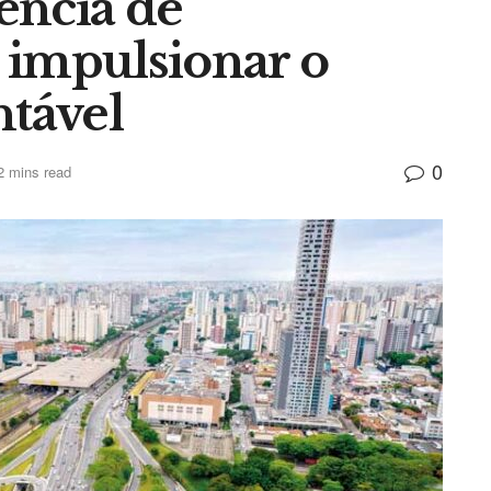
gência de
 impulsionar o
ntável
0
2 mins read