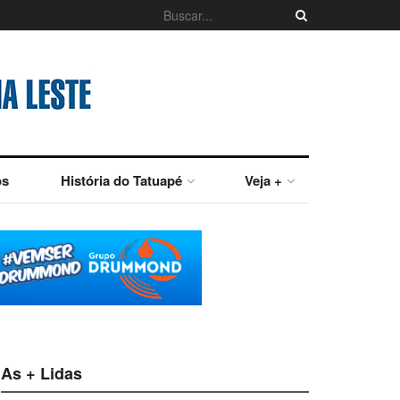
os
História do Tatuapé
Veja +
As + Lidas