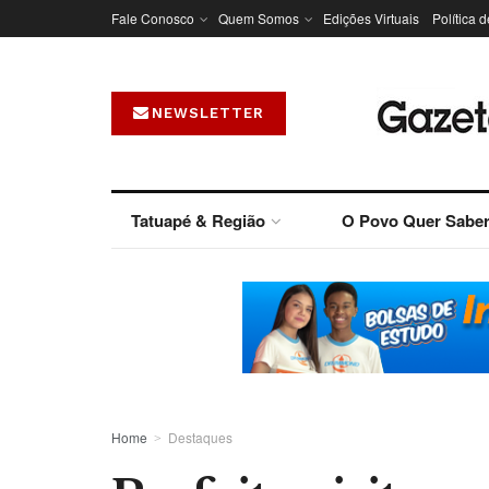
Fale Conosco
Quem Somos
Edições Virtuais
Política 
NEWSLETTER
Tatuapé & Região
O Povo Quer Sabe
Home
Destaques