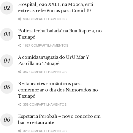
Hospital João XXIII, na Mooca, está
entre as referências para Covid-19
534 COMPARTILHAMENTOS
Polícia fecha ‘balada’ na Rua Itapura, no
Tatuapé
1627 COMPARTILHAMENTOS
A comida uruguaia do UrU Mar Y
Parrilla no Tatuapé
357 COMPARTILHAMENTOS
Restaurantes românticos para
comemorar o dia dos Namorados no
Tatuapé
358 COMPARTILHAMENTOS
Espetaria Perobah – novo conceito em
bar e restaurante
328 COMPARTILHAMENTOS