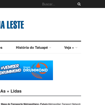
os
História do Tatuapé
Veja +
As + Lidas