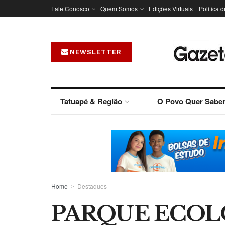
Fale Conosco
Quem Somos
Edições Virtuais
Política 
NEWSLETTER
Tatuapé & Região
O Povo Quer Sabe
Home
Destaques
PARQUE ECOL