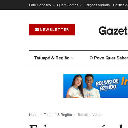
Fale Conosco
Quem Somos
Edições Virtuais
Política 
NEWSLETTER
Tatuapé & Região
O Povo Quer Sabe
Home
Tatuapé & Região
Trânsito / Viário