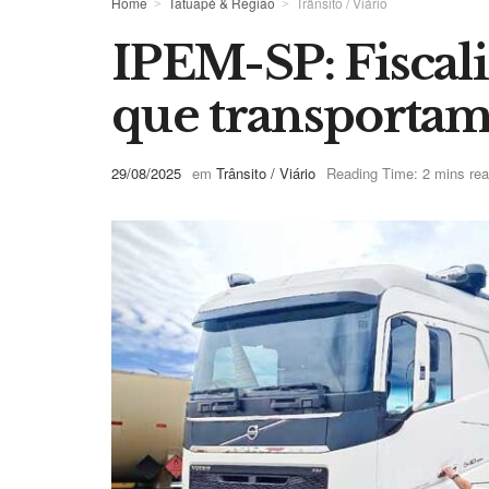
Home
Tatuapé & Região
Trânsito / Viário
IPEM-SP: Fiscali
que transportam
29/08/2025
em
Trânsito / Viário
Reading Time: 2 mins re