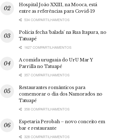
Hospital João XXIII, na Mooca, está
entre as referências para Covid-19
534 COMPARTILHAMENTOS
Polícia fecha ‘balada’ na Rua Itapura, no
Tatuapé
1627 COMPARTILHAMENTOS
A comida uruguaia do UrU Mar Y
Parrilla no Tatuapé
357 COMPARTILHAMENTOS
Restaurantes românticos para
comemorar o dia dos Namorados no
Tatuapé
358 COMPARTILHAMENTOS
Espetaria Perobah – novo conceito em
bar e restaurante
328 COMPARTILHAMENTOS