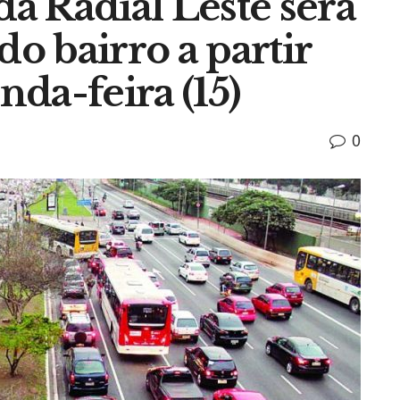
da Radial Leste será
do bairro a partir
da-feira (15)
0