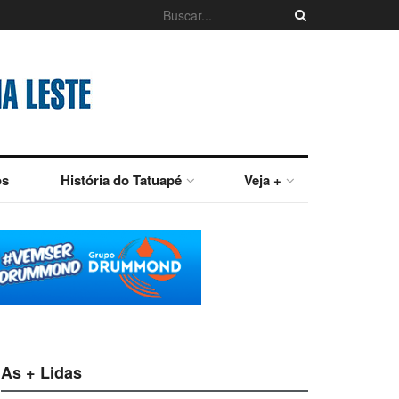
os
História do Tatuapé
Veja +
As + Lidas